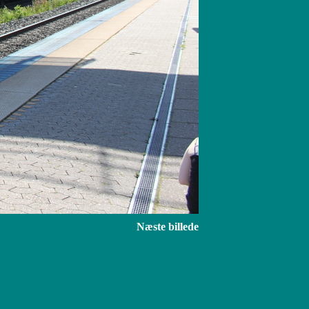
Næste billede
DHTML Menu By Milonic JavaScript