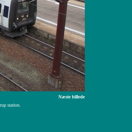
Næste billede
up station.
DHTML Menu By Milonic JavaScript